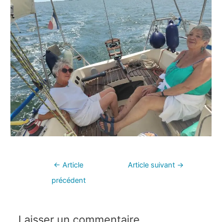
←
Article
Article suivant
→
précédent
Laisser un commentaire