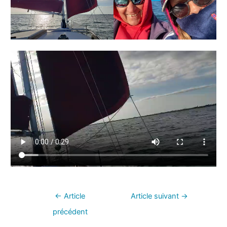
←
Article
Article suivant
→
précédent