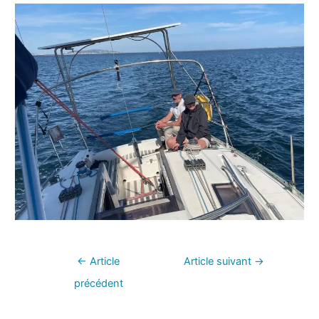
←
Article
Article suivant
→
précédent