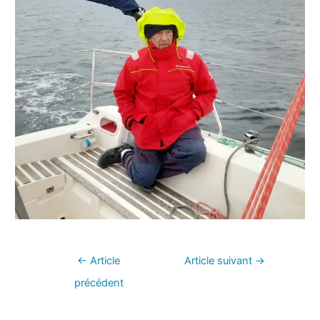
←
Article
Article suivant
→
précédent