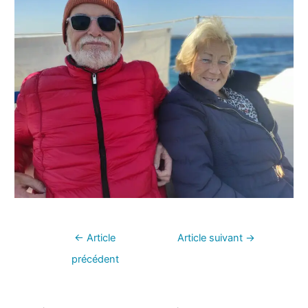
←
Article
Article suivant
→
précédent