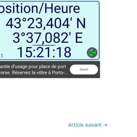
Article suivant
→