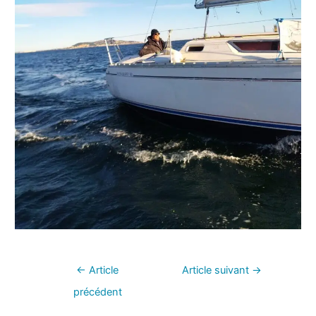
←
Article
Article suivant
→
précédent