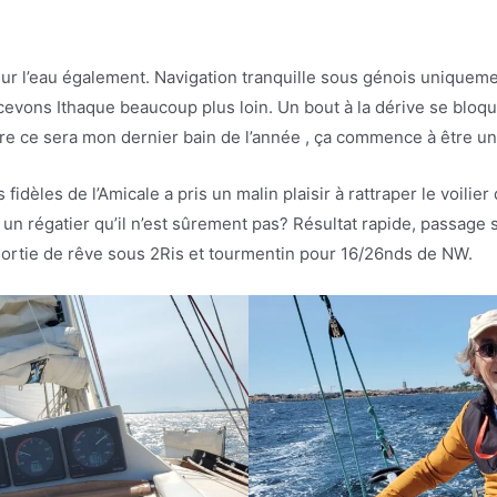
sur l’eau également. Navigation tranquille sous génois uniqueme
rcevons Ithaque beaucoup plus loin. Un bout à la dérive se bloq
rdre ce sera mon dernier bain de l’année , ça commence à être u
s fidèles de l’Amicale a pris un malin plaisir à rattraper le voilie
 un régatier qu’il n’est sûrement pas? Résultat rapide, passage s
 sortie de rêve sous 2Ris et tourmentin pour 16/26nds de NW.