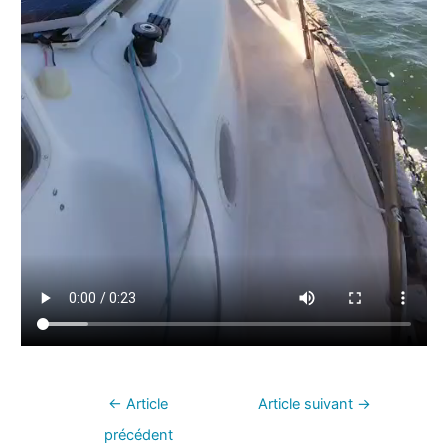
←
Article
Article suivant
→
précédent