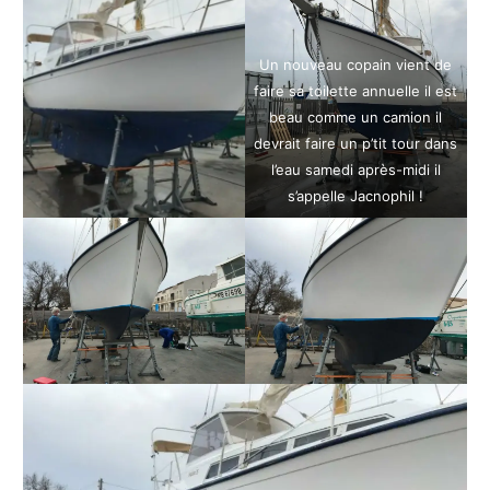
Un nouveau copain vient de
faire sa toilette annuelle il est
beau comme un camion il
devrait faire un p’tit tour dans
l’eau samedi après-midi il
s’appelle Jacnophil !