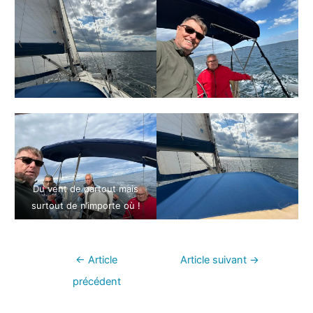
Du vent de partout mais
surtout de n’importe où !
←
Article
Article suivant
→
précédent