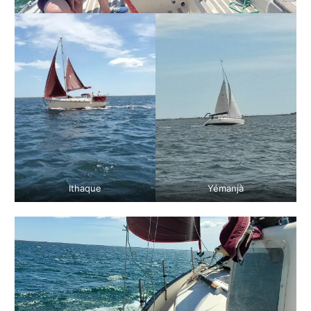
Ithaque
Yémanjà