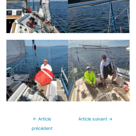
←
Article
Article suivant
→
précédent